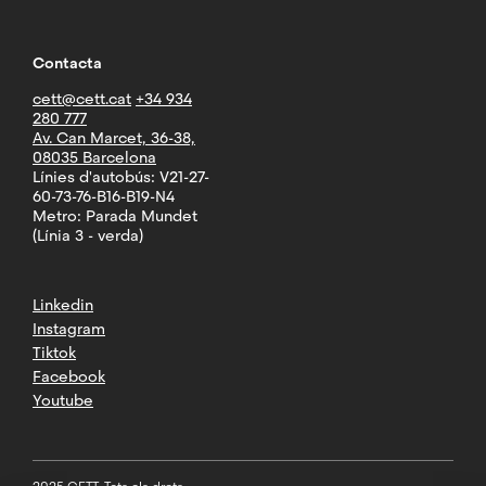
Contacta
cett@cett.cat
+34 934
280 777
Av. Can Marcet, 36-38,
08035 Barcelona
Línies d'autobús: V21-27-
60-73-76-B16-B19-N4
Metro: Parada Mundet
(Línia 3 - verda)
Linkedin
Instagram
Tiktok
Facebook
Youtube