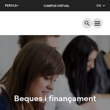
Salta
PERFILS
CA
CAMPUS VIRTUAL
al
contingut
EN
principal
ES
Beques
i
finançament
Beques i finançament