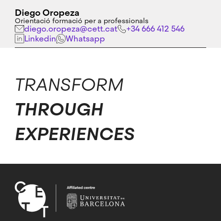
Diego Oropeza
Orientació formació per a professionals
diego.oropeza@cett.cat
+34 666 412 546
Linkedin
Whatsapp
TRANSFORM
THROUGH
EXPERIENCES