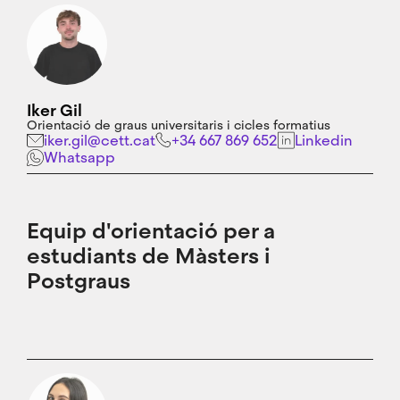
Iker Gil
Orientació de graus universitaris i cicles formatius
iker.gil@cett.cat
+34 667 869 652
Linkedin
Whatsapp
Equip d'orientació per a
estudiants de Màsters i
Postgraus