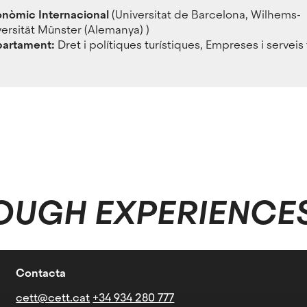
onòmic Internacional
(Universitat de Barcelona, Wilhems-
ersität Münster (Alemanya) )
partament:
Dret i polítiques turístiques, Empreses i serveis 
OUGH EXPERIENCE
Contacta
cett@cett.cat
+34 934 280 777