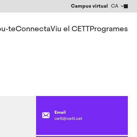
Campus virtual
CA
EN
ES
u-te
Connecta
Viu el CETT
Programes
Email
cett@cett.cat