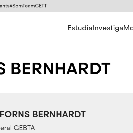
ants
#SomTeamCETT
Estudia
Investiga
Mo
S BERNHARDT
 FORNS BERNHARDT
neral GEBTA