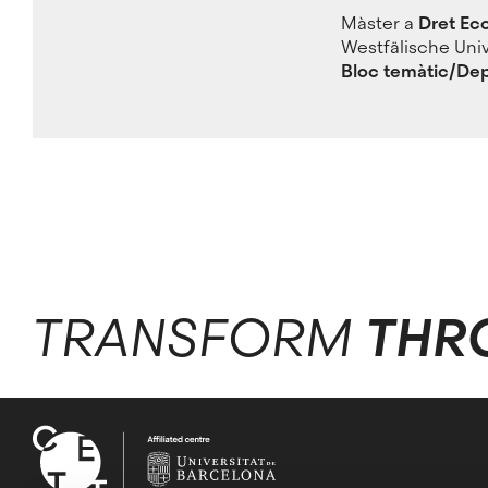
Màster a
Dret Ec
Westfälische Univ
Bloc temàtic/De
TRANSFORM
THR