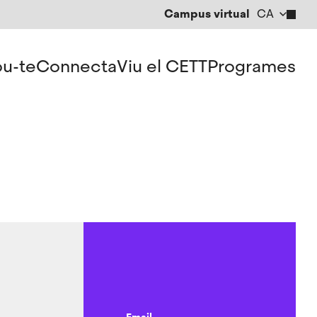
Campus virtual
CA
EN
ES
u-te
Connecta
Viu el CETT
Programes
Email