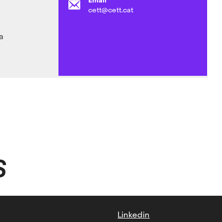
cett@cett.cat
a
S
Linkedin