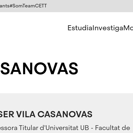
ants
#SomTeamCETT
Estudia
Investiga
Mo
ASANOVAS
SER VILA CASANOVAS
ssora Titular d'Universitat UB - Facultat de