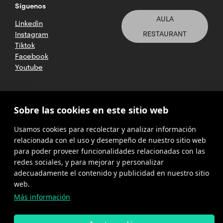
Síguenos
AULA
Linkedin
RESTAURANT
Instagram
Tiktok
Facebook
Youtube
2025 CETT. Todos los derechos
Sobre las cookies en este sitio web
reservados
Usamos cookies para recolectar y analizar información
Aviso legal
relacionada con el uso y desempeño de nuestro sitio web
para poder proveer funcionalidades relacionadas con las
Política de
privacidad
redes sociales, y para mejorar y personalizar
adecuadamente el contenido y publicidad en nuestro sitio
Cookies
web.
Más información
Política del
canal de
denuncias