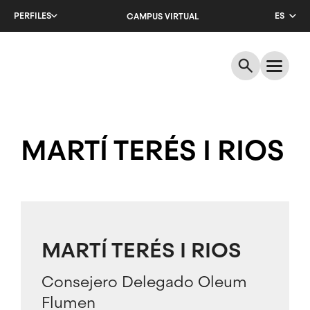
Salta
PERFILES
ES
CAMPUS VIRTUAL
al
contenido
CA
principal
EN
MARTÍ TERÉS I RIOS
MARTÍ TERÉS I RIOS
Consejero Delegado Oleum
Flumen