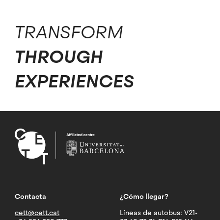
TRANSFORM
THROUGH
EXPERIENCES
Contacta
¿Cómo llegar?
cett@cett.cat
Líneas de autobus: V21-