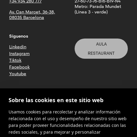
+34 934 280 777
27-60-73-76-B16-B19-N4
Metro: Parada Mundet
Av. Can Marcet, 36-38,
(Línea 3 - verde)
08035 Barcelona
Síguenos
AULA
Linkedin
RESTAURANT
Instagram
Tiktok
Facebook
Youtube
2025 CETT. Todos los derechos
Sobre las cookies en este sitio web
reservados
Usamos cookies para recolectar y analizar información
Aviso legal
relacionada con el uso y desempeño de nuestro sitio web
para poder proveer funcionalidades relacionadas con las
Política de
privacidad
redes sociales, y para mejorar y personalizar