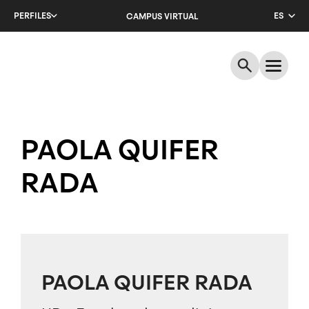
Salta
PERFILES
ES
CAMPUS VIRTUAL
al
contenido
CA
principal
EN
PAOLA QUIFER
RADA
PAOLA QUIFER RADA