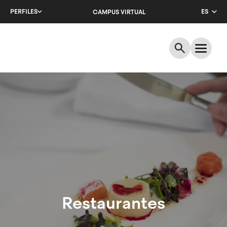
Salta
PERFILES
ES
CAMPUS VIRTUAL
al
contenido
CA
principal
EN
Restaurantes
Restaurantes