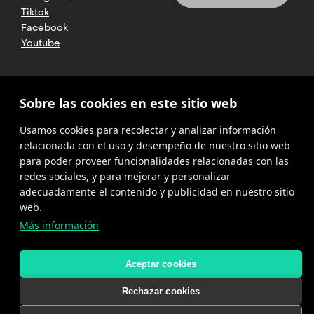
Tiktok
Facebook
Youtube
2025 CETT. Todos los derechos
Sobre las cookies en este sitio web
reservados
Usamos cookies para recolectar y analizar información
Aviso legal
relacionada con el uso y desempeño de nuestro sitio web
para poder proveer funcionalidades relacionadas con las
Política de
privacidad
redes sociales, y para mejorar y personalizar
adecuadamente el contenido y publicidad en nuestro sitio
Cookies
web.
Más información
Política del
canal de
denuncias
Aceptar cookies
Rechazar cookies