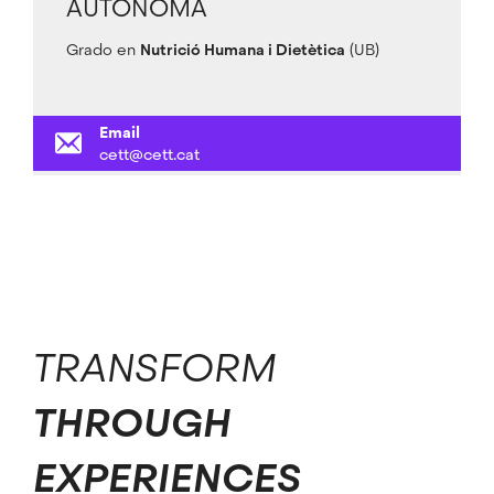
AUTONOMA
Grado en
Nutrició Humana i Dietètica
(UB)
Email
cett@cett.cat
TRANSFORM
THROUGH
EXPERIENCES