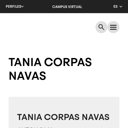
Salta
PERFILES
ES
CAMPUS VIRTUAL
al
contenido
CA
principal
EN
TANIA CORPAS
NAVAS
TANIA CORPAS NAVAS