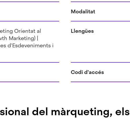
Modalitat
ting Orientat al
Llengües
th Marketing) |
tes d'Esdeveniments i
Codi d'accés
sional del màrqueting, el