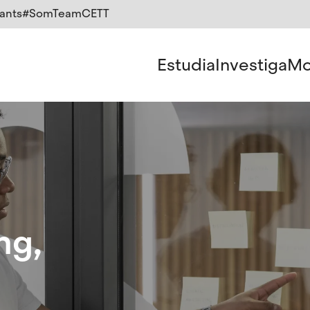
ants
#SomTeamCETT
Estudia
Investiga
Mo
ng,