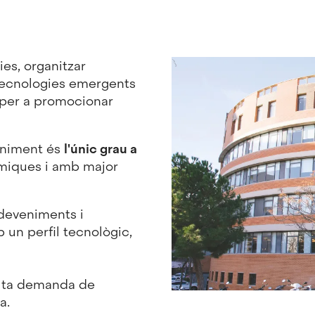
es, organitzar
tecnologies emergents
 per a promocionar
eniment és
l'únic grau a
àmiques i amb major
deveniments i
 un perfil tecnològic,
lta demanda de
a.