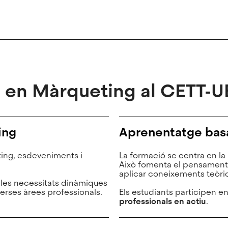
u en Màrqueting al CETT-U
ing
Aprenentatge basa
ng, esdeveniments i
La formació se centra en la
Això fomenta el pensament cr
aplicar coneixements teòric
les necessitats dinàmiques
erses àrees professionals.
Els estudiants participen e
professionals en actiu
.