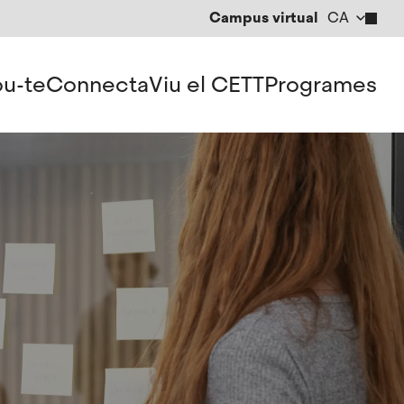
Campus virtual
CA
EN
ES
u-te
Connecta
Viu el CETT
Programes