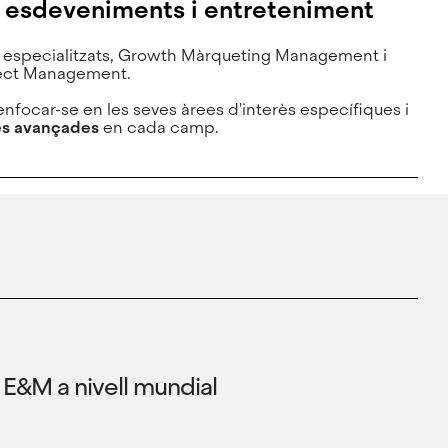
n esdeveniments i entreteniment
especialitzats, Growth Màrqueting Management i
ject Management.
enfocar-se en les seves àrees d'interès específiques i
s avançades
en cada camp.
E&M a nivell mundial