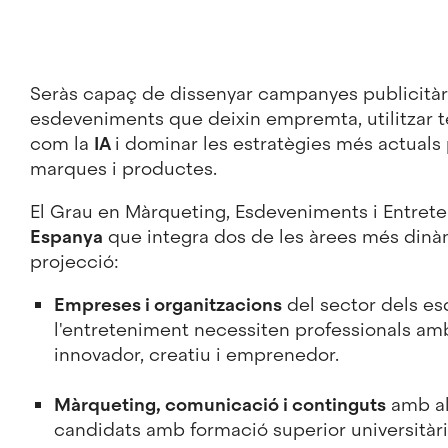
Seràs capaç de dissenyar campanyes publicitàri
esdeveniments que deixin empremta, utilitzar 
com la
IA
i dominar les estratègies més actuals
marques i productes.
El Grau en Màrqueting, Esdeveniments i Entret
Espanya
que integra dos de les àrees més din
projecció:
Empreses i organitzacions
del sector dels es
l'entreteniment necessiten professionals amb
innovador, creatiu i emprenedor.
Màrqueting, comunicació i continguts
amb a
candidats amb formació superior universitàri