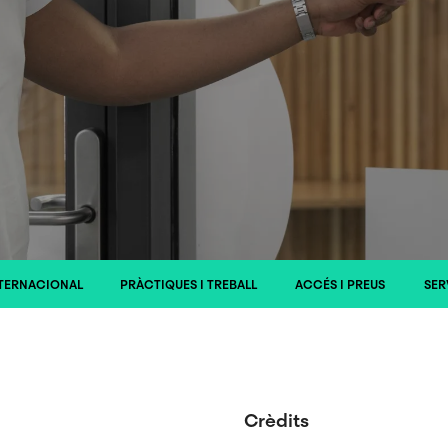
TERNACIONAL
PRÀCTIQUES I TREBALL
ACCÉS I PREUS
SER
Crèdits