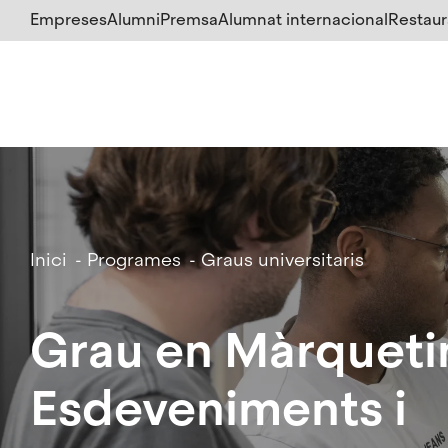
Salta
Empreses
Alumni
Premsa
Alumnat internacional
Restaur
al
contingut
principal
Breadcrumb
Inici
Programes
Graus universitaris
Grau en Màrqueti
Esdeveniments i