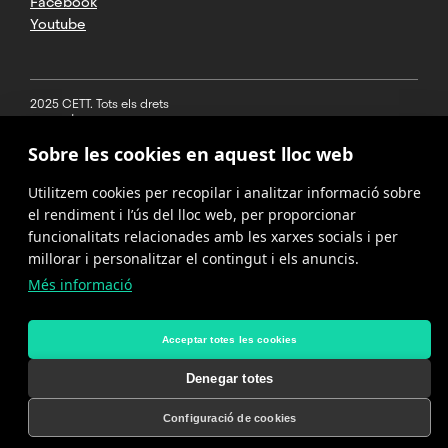
Facebook
Beques
Alumni
de
k
Youtube
e
fer
i
Pla
d
un
Allotjament
i
finançament
d'estudis
cop
n
arribis
2025 CETT. Tots els drets
reservats
a
Les
El
la
Sobre les cookies en aquest lloc web
Avís legal
beques
Postgrau
Instal·lacions
ciutat,
disponibles
en
Utilitzem cookies per recopilar i analitzar informació sobre
orientant-
Política de
del
per
Màrqueting
privacitat
el rendiment i l’ús del lloc web, per proporcionar
te
a
Esportiu,
CETT
funcionalitats relacionades amb les xarxes socials i per
sobre
aquest
Cookies
Patrocini
millorar i personalitzar el contingut i els anuncis.
els
programa
i
documents
Més informació
Política del
són:
El
Sportainment
canal de
imprescindibles,
campus
denúncies
es
ALEXANDRE
com
Beca
CETT
divideix
Acceptar totes les cookies
el
GONZALEZ
de
està
en
número
continuïtat
SOL·LICITA ADMISSIÓ
MORENO
situat
Denegar totes
30
d’identitat
(Beca
al
crèdits
d’estranger
Deputy
per
Configuració de cookies
SOL·LICITA INFORMACIÓ
barri
ECTS.
(NIE),
Manager
a
d’Horta