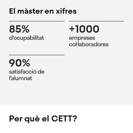
El màster en xifres
85%
+1000
d’ocupabilitat
empreses
col·laboradores
90%
satisfacció de
l’alumnat
Per què el CETT?