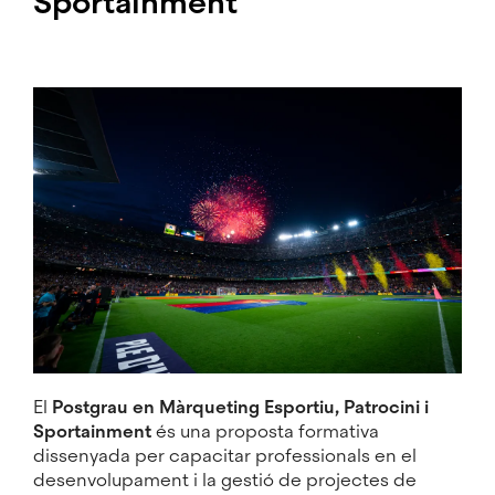
Sportainment
Imatge
El
Postgrau en Màrqueting Esportiu, Patrocini i
Sportainment
és una proposta formativa
dissenyada per capacitar professionals en el
desenvolupament i la gestió de projectes de