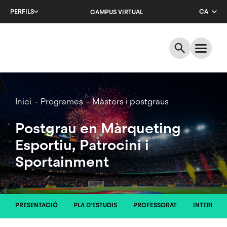
Salta
PERFILS
CA
CAMPUS VIRTUAL
al
contingut
EN
principal
ES
Breadcrumb
Inici
Programes
Màsters i postgraus
Postgrau en Màrqueting
Esportiu, Patrocini i
Sportainment
PRESENTACIÓ
PLA D'ESTUDIS
PROFESSORAT
INTERNAC