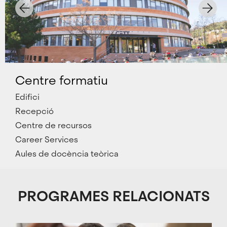
Centre formatiu
Edifici
Recepció
Centre de recursos
Career Services
Aules de docència teòrica
Cinc
CETT
Sortides
Informació
Serveis
El
PROGRAMES RELACIONATS
mòduls
International
professionals
econòmica
a
nostre
clau
Support
l’estudiant
equip