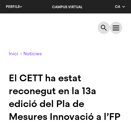
Salta
PERFILS
CA
CAMPUS VIRTUAL
al
contingut
EN
principal
ES
Breadcrumb
Inici
Notícies
El CETT ha estat
reconegut en la 13a
edició del Pla de
Mesures Innovació a l’FP