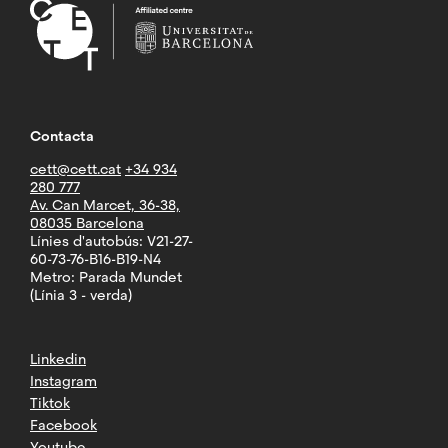
Contacta
cett@cett.cat
+34 934
280 777
Av. Can Marcet, 36-38,
08035 Barcelona
Línies d'autobús: V21-27-
60-73-76-B16-B19-N4
Metro: Parada Mundet
(Línia 3 - verda)
Linkedin
Instagram
Tiktok
Facebook
Youtube