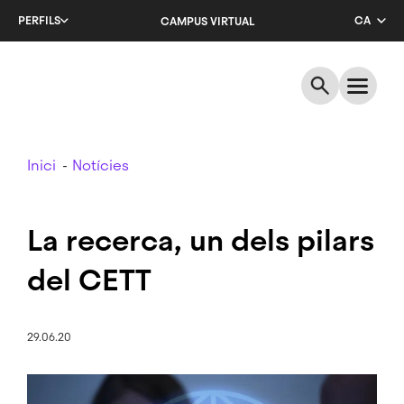
Salta
PERFILS
CA
CAMPUS VIRTUAL
al
contingut
EN
principal
ES
Breadcrumb
Inici
Notícies
La recerca, un dels pilars
del CETT
29.06.20
Imatge