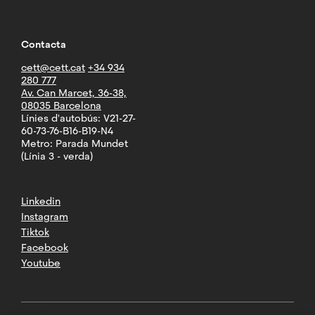
Contacta
cett@cett.cat
+34 934
280 777
Av. Can Marcet, 36-38,
08035 Barcelona
Línies d'autobús: V21-27-
60-73-76-B16-B19-N4
Metro: Parada Mundet
(Línia 3 - verda)
Linkedin
Instagram
Tiktok
Facebook
Youtube