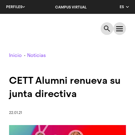
Salta
PERFILES
ES
CAMPUS VIRTUAL
al
contenido
CA
principal
EN
Breadcrumb
Inicio
Noticias
CETT Alumni renueva su
junta directiva
22.01.21
Imagen