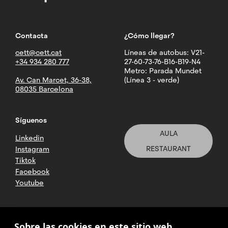
Contacta
¿Cómo llegar?
cett@cett.cat
Líneas de autobus: V21-
+34 934 280 777
27-60-73-76-B16-B19-N4
Metro: Parada Mundet
Av. Can Marcet, 36-38,
(Línea 3 - verde)
08035 Barcelona
Síguenos
AULA
Linkedin
RESTAURANT
Instagram
Tiktok
Facebook
Youtube
2025 CETT. Todos los derechos
Sobre las cookies en este sitio web