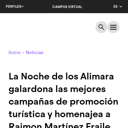
Salta
PERFILES
ES
CAMPUS VIRTUAL
al
contenido
CA
principal
EN
Breadcrumb
Inicio
Noticias
La Noche de los Alimara
galardona las mejores
campañas de promoción
turística y homenajea a
Raimon Martínez Fraile