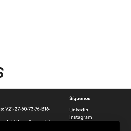
S
Síguenos
s: V21-27-60-73-76-B16-
Linkedin
Instagram
ndet (Línea 3 - verde)
Tiktok