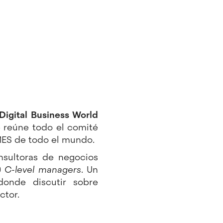
Digital Business World
ue reúne todo el comité
ES de todo el mundo.
nsultoras de negocios
0
C-level managers
. Un
donde discutir sobre
ctor.