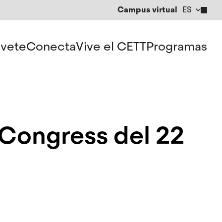
Campus virtual
ES
CA
EN
vete
Conecta
Vive el CETT
Programas
d Congress del 22