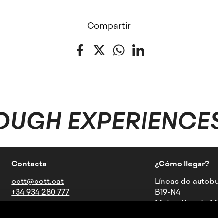
Compartir
Facebook
Twitter
WhatsApp
LinkedIn
OUGH EXPERIENCE
Contacta
¿Cómo llegar?
cett@cett.cat
Líneas de autobu
+34 934 280 777
B19-N4
Metro: Parada Mu
Av. Can Marcet, 36-38, 08035