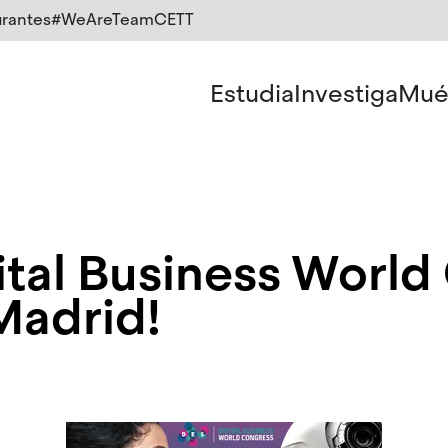
rantes
#WeAreTeamCETT
Estudia
Investiga
Mué
gital Business Worl
Madrid!