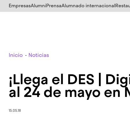
Salta
Empresas
Alumni
Prensa
Alumnado internacional
Restau
al
contenido
principal
Breadcrumb
Inicio
Noticias
¡Llega el DES | Di
al 24 de mayo en 
15.05.18
Imagen