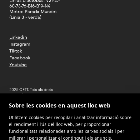
Línies d'autobús: V21-27-
60-73-76-B16-B19-N4
Metro: Parada Mundet
(Línia 3 - verda)
Linkedin
Instagram
Tiktok
Facebook
Youtube
2025 CETT. Tots els drets
reservats
Sobre les cookies en aquest lloc web
Avís legal
Utilitzem cookies per recopilar i analitzar informació sobre
Política de
privacitat
el rendiment i l’ús del lloc web, per proporcionar
funcionalitats relacionades amb les xarxes socials i per
Cookies
millorar i personalitzar el contingut i els anuncis.