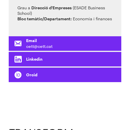
Grau a
Direcció d'Empreses
(ESADE Business
School)
Bloc temàtic/Departament:
Economia i finances
Email
cett@cett.cat
Linkedin
Orcid