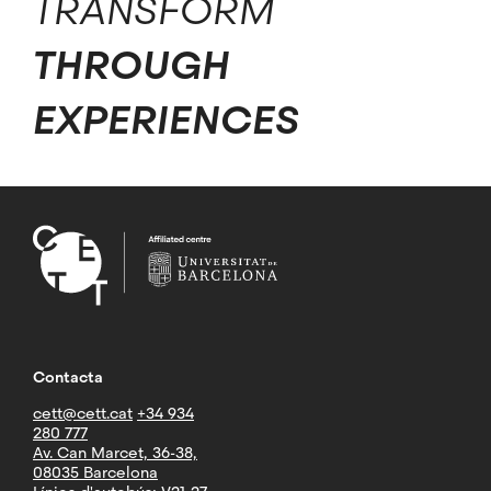
TRANSFORM
THROUGH
EXPERIENCES
Contacta
cett@cett.cat
+34 934
280 777
Av. Can Marcet, 36-38,
08035 Barcelona