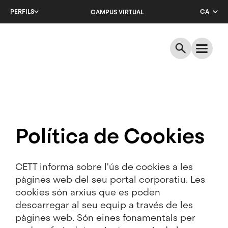
Salta
PERFILS
CA
CAMPUS VIRTUAL
al
contingut
EN
principal
ES
Política de Cookies
CETT informa sobre l'ús de cookies a les
pàgines web del seu portal corporatiu. Les
cookies són arxius que es poden
descarregar al seu equip a través de les
pàgines web. Són eines fonamentals per