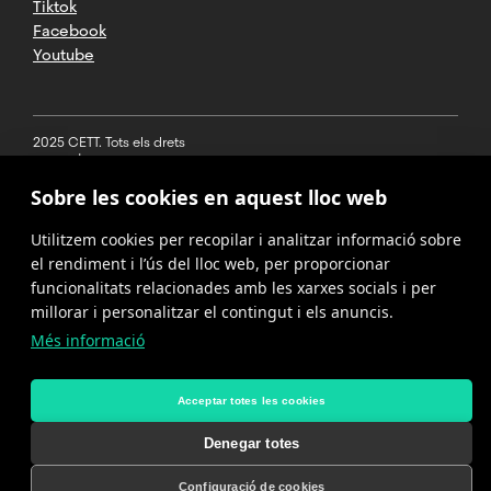
Tiktok
Facebook
Youtube
2025 CETT. Tots els drets
reservats
Sobre les cookies en aquest lloc web
Avís legal
Utilitzem cookies per recopilar i analitzar informació sobre
Política de
privacitat
el rendiment i l’ús del lloc web, per proporcionar
funcionalitats relacionades amb les xarxes socials i per
Cookies
millorar i personalitzar el contingut i els anuncis.
Més informació
Política del
canal de
denúncies
Acceptar totes les cookies
Denegar totes
Configuració de cookies