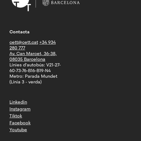
Contacta
cett@cett.cat
+34 934
280 777
Av. Can Marcet, 36-38,
08035 Barcelona
Línies d'autobús: V21-27-
60-73-76-B16-B19-N4
Metro: Parada Mundet
(Línia 3 - verda)
Linkedin
Instagram
Tiktok
Facebook
Youtube