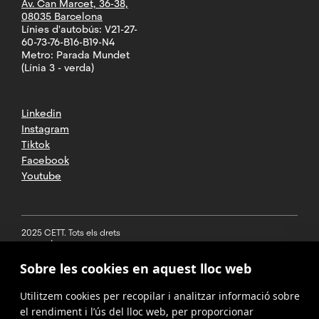
Av. Can Marcet, 36-38,
08035 Barcelona
Línies d'autobús: V21-27-
60-73-76-B16-B19-N4
Metro: Parada Mundet
(Línia 3 - verda)
Linkedin
Instagram
Tiktok
Facebook
Youtube
2025 CETT. Tots els drets
reservats
Sobre les cookies en aquest lloc web
Avís legal
Utilitzem cookies per recopilar i analitzar informació sobre
Política de
privacitat
el rendiment i l’ús del lloc web, per proporcionar