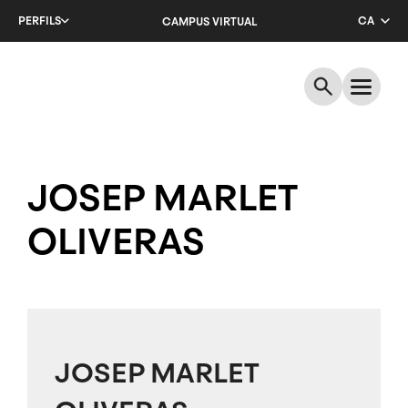
Salta
PERFILS
CA
CAMPUS VIRTUAL
al
contingut
EN
principal
ES
JOSEP MARLET
OLIVERAS
JOSEP MARLET