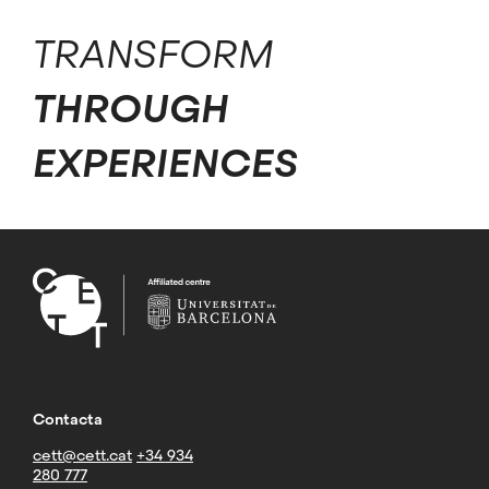
TRANSFORM
THROUGH
EXPERIENCES
Contacta
cett@cett.cat
+34 934
280 777