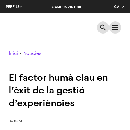
Salta
PERFILS
CA
CAMPUS VIRTUAL
al
contingut
EN
principal
ES
Breadcrumb
Inici
Notícies
El factor humà clau en
l’èxit de la gestió
d’experiències
06.08.20