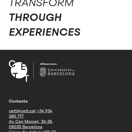
TRANSFORM
THROUGH
EXPERIENCES
Contacta
cett@cett.cat
+34 934
280 777
Av. Can Marcet, 36-38,
08035 Barcelona
Línies d'autobús: V21-27-