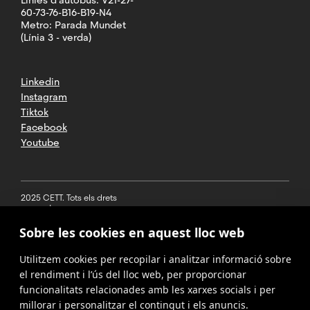
60-73-76-B16-B19-N4
Metro: Parada Mundet
(Línia 3 - verda)
Linkedin
Instagram
Tiktok
Facebook
Youtube
2025 CETT. Tots els drets
reservats
Sobre les cookies en aquest lloc web
Avís legal
Utilitzem cookies per recopilar i analitzar informació sobre
Política de
privacitat
el rendiment i l’ús del lloc web, per proporcionar
funcionalitats relacionades amb les xarxes socials i per
Cookies
millorar i personalitzar el contingut i els anuncis.