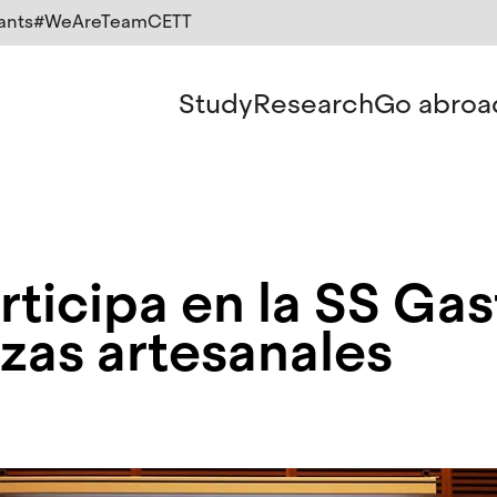
ants
#WeAreTeamCETT
Study
Research
Go abroa
ticipa en la SS Ga
zas artesanales