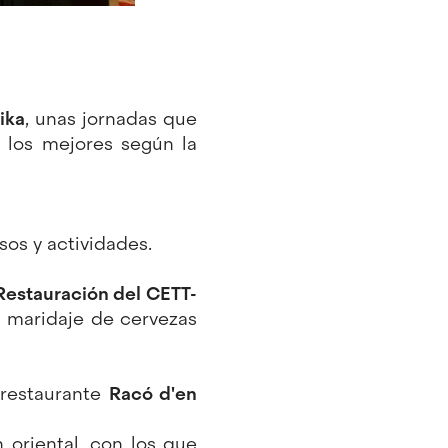
ika
, unas jornadas que
 los mejores según la
sos y actividades.
Restauración del CETT-
 maridaje de cervezas
l restaurante
Racó d'en
oriental, con los que