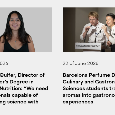
2026
22 of June 2026
Quifer, Director of
Barcelona Perfume D
er’s Degree in
Culinary and Gastro
 Nutrition: “We need
Sciences students t
onals capable of
aromas into gastron
ng science with
experiences