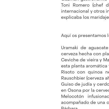
Toni Romero (chef d
internacional y otros i
explicaba los maridaje
Aquí os presentamos l
Uramaki de aguacate
cerveza hecha con pla
Ceviche de vieira y M
esta planta aromática
Risoto con quinoa n
Rauschbier (cerveza a
Guiso de judía y cer
en Osona por la cerve
Melocotón infusion
acompañado de una cer
Bárbara.