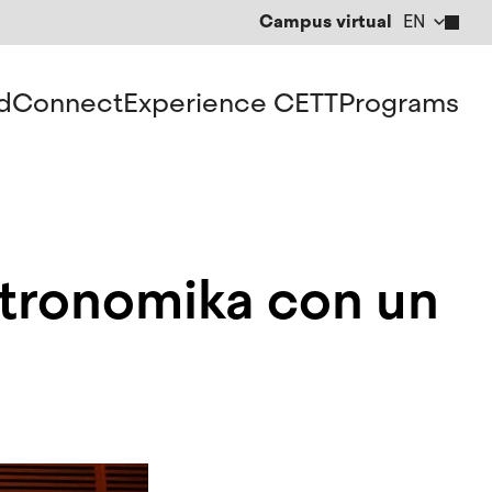
Campus virtual
EN
CA
ES
d
Connect
Experience CETT
Programs
stronomika con un