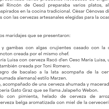
el Rincón de Cesc) preparaba varios platos, al
nspirados en la cocina tradicional. Cèsar Cènovas di
s con las cervezas artesanales elegidas para la ocas
os maridajes que se presentaron:
 y gambas con algas crujientes casado con la c
ncton creada por el mismo chef.
aría Luisa con cerveza Racó d'en Cesc María Luisa,
 también creada por Toni Romero.
egro de bacalao a la lata acompaña de la cerv
humada alemana) estilo Marzen.
do, acompañado de una cerveza ahumada y macerad
cería Gato Graz que se llama Jalapeño Webon.
ado con pimienta, helado de cerveza de arroz
veza belga aromatizada con miel de la cervecerí