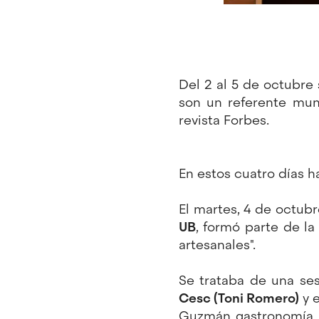
Del 2 al 5 de octubre
son un referente mun
revista Forbes.
En estos cuatro días h
El martes, 4 de octub
UB
, formó parte de 
artesanales".
Se trataba de una se
Cesc (Toni Romero)
y e
Guzmán gastronomía p