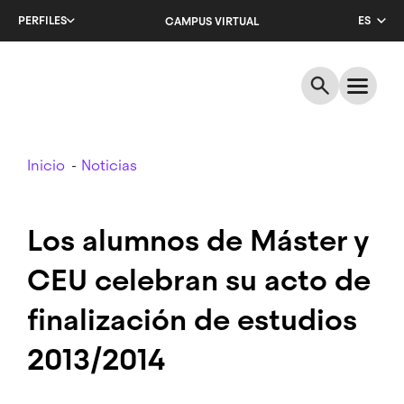
Salta
PERFILES
ES
CAMPUS VIRTUAL
al
contenido
CA
principal
EN
Breadcrumb
Inicio
Noticias
Los alumnos de Máster y
CEU celebran su acto de
finalización de estudios
2013/2014