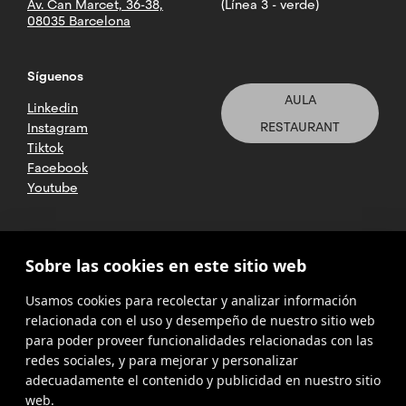
Av. Can Marcet, 36-38,
(Línea 3 - verde)
08035 Barcelona
Síguenos
AULA
Linkedin
RESTAURANT
Instagram
Tiktok
Facebook
Youtube
2025 CETT. Todos los derechos
Sobre las cookies en este sitio web
reservados
Usamos cookies para recolectar y analizar información
Aviso legal
relacionada con el uso y desempeño de nuestro sitio web
para poder proveer funcionalidades relacionadas con las
Política de
privacidad
redes sociales, y para mejorar y personalizar
adecuadamente el contenido y publicidad en nuestro sitio
Cookies
web.