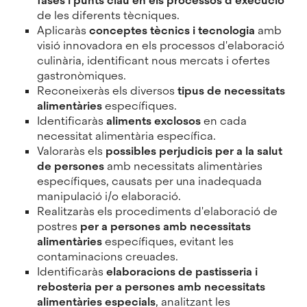
fases i punts clau en els processos d'execució
de les diferents tècniques.
Aplicaràs
conceptes tècnics i tecnologia
amb
visió innovadora en els processos d'elaboració
culinària, identificant nous mercats i ofertes
gastronòmiques.
Reconeixeràs els diversos
tipus de necessitats
alimentàries
específiques.
Identificaràs
aliments exclosos
en cada
necessitat alimentària específica.
Valoraràs els
possibles perjudicis per a la salut
de persones
amb necessitats alimentàries
específiques, causats per una inadequada
manipulació i/o elaboració.
Realitzaràs els procediments d'elaboració de
postres
per a persones amb necessitats
alimentàries
específiques, evitant les
contaminacions creuades.
Identificaràs
elaboracions de pastisseria i
rebosteria per a persones amb necessitats
alimentàries especials
, analitzant les