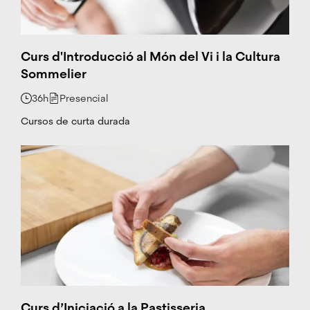
o
r
o
p
Curs d'Introducció al Món del Vi i la Cultura
e
Sommelier
z
a
36h
Presencial
@
c
Cursos de curta durada
e
tt
.c
at
+
3
4
6
6
6
4
1
2
5
Curs d’Iniciació a la Pastisseria