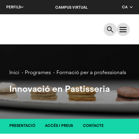
Salta
PERFILS
CA
CAMPUS VIRTUAL
al
contingut
EN
principal
ES
Breadcrumb
Inici
Programes
Formació per a professionals
Innovació en Pastisseria
PRESENTACIÓ
ACCÉS I PREUS
CONTACTE