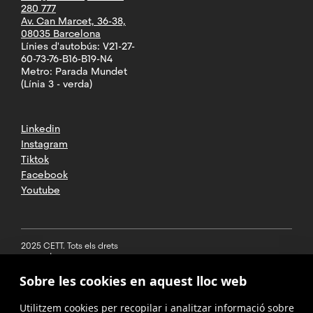
280 777
Av. Can Marcet, 36-38,
08035 Barcelona
Línies d'autobús: V21-27-
60-73-76-B16-B19-N4
Metro: Parada Mundet
(Línia 3 - verda)
Linkedin
Instagram
Tiktok
Facebook
Youtube
2025 CETT. Tots els drets
reservats
Sobre les cookies en aquest lloc web
Avís legal
Utilitzem cookies per recopilar i analitzar informació sobre
Política de