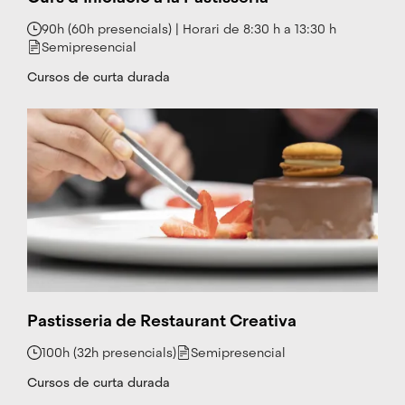
4
6
90h (60h presencials) | Horari de 8:30 h a 13:30 h
L
Semipresencial
i
n
Cursos de curta durada
k
e
d
i
n
W
h
at
s
a
p
p
Pastisseria de Restaurant Creativa
100h (32h presencials)
Semipresencial
Cursos de curta durada