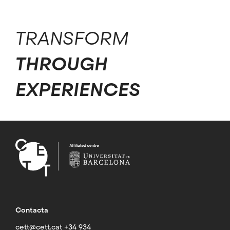
TRANSFORM
THROUGH
EXPERIENCES
Contacta
cett@cett.cat
+34 934