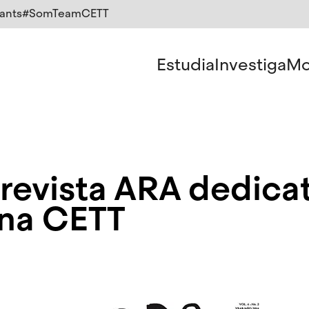
ants
#SomTeamCETT
Estudia
Investiga
Mo
revista ARA dedicat
na CETT