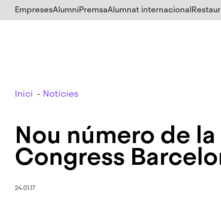
Salta
Empreses
Alumni
Premsa
Alumnat internacional
Restaur
al
contingut
principal
Breadcrumb
Inici
Notícies
Nou número de la 
Congress Barcelo
24.01.17
Imatge