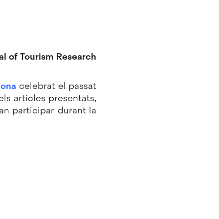
nal of Tourism Research
lona
celebrat el passat
ls articles presentats,
n participar durant la