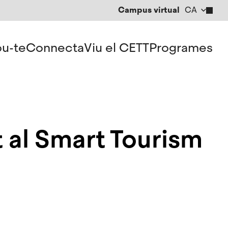
Campus virtual
CA
EN
ES
u-te
Connecta
Viu el CETT
Programes
 al Smart Tourism