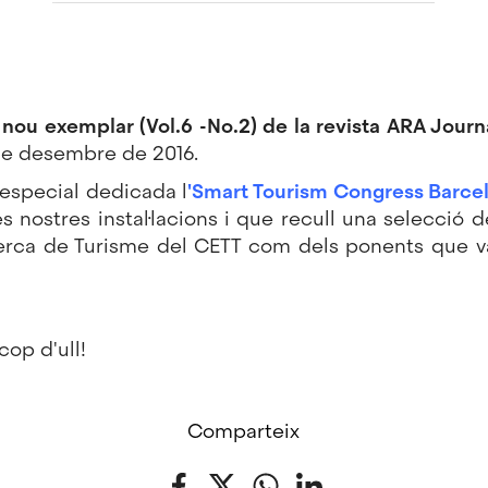
nou exemplar (Vol.6 -No.2) de la revista ARA Jour
de desembre de 2016.
 especial dedicada l
'Smart Tourism Congress Barce
nostres instal·lacions i que recull una selecció de
rca de Turisme del CETT com dels ponents que va
cop d'ull!
Comparteix
Facebook
Twitter
WhatsApp
LinkedIn