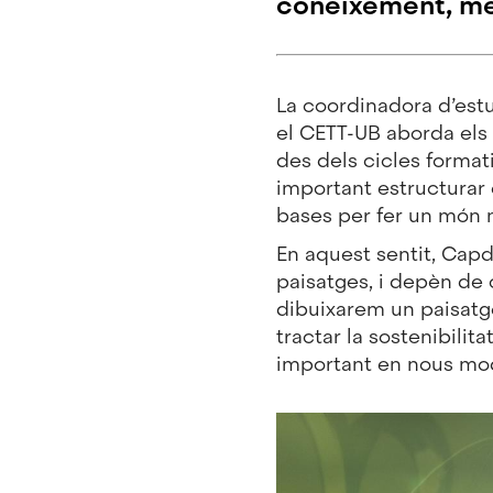
coneixement, me
La coordinadora d’estu
el CETT-UB aborda els 
des dels cicles format
important estructurar 
bases per fer un món m
En aquest sentit, Capd
paisatges, i depèn d
dibuixarem un paisatge
tractar la sostenibilit
important en nous model