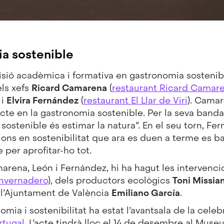
ia sostenible
visió acadèmica i formativa en gastronomia sosteni
ls xefs
Ricard Camarena
(
restaurant Ricard Camar
 i
Elvira Fernández
(
restaurant El Llar de Viri
). Camar
te en la gastronomia sostenible. Per la seva banda
 sostenible és estimar la natura”. En el seu torn, F
ons en sostenibilitat que ara es duen a terme es ba
 per aprofitar-ho tot.
rena, León i Fernández, hi ha hagut les intervenci
Invernadero
), dels productors ecològics
Toni Missia
 l’Ajuntament de València
Emiliano García
.
mia i sostenibilitat ha estat l’avantsala de la cele
rtugal
. L’acte tindrà lloc el 14 de desembre al Muse