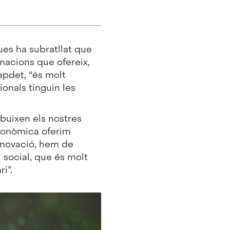
es ha subratllat que
rmacions que ofereix,
apdet, “és molt
onals tinguin les
ibuixen els nostres
ronòmica oferim
innovació, hem de
l social, que és molt
i”.