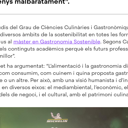
nys malbaratament”.
dis del Grau de Ciències Culinàries i Gastronòmiqu
diversos àmbits de la sostenibilitat en totes les fo
ius al
màster en Gastronomia Sostenible
. Segons C
els continguts acadèmics perquè els futurs professi
illor”.
et ha argumentat: “L’alimentació i la gastronomia d
e com consumim, com cuinem i quina proposta gast
 o un altre. Per això, amb una visió humanista i d’
at en diversos eixos: el mediambiental, l’econòmic, e
s de negoci, i el cultural, amb el patrimoni culinar