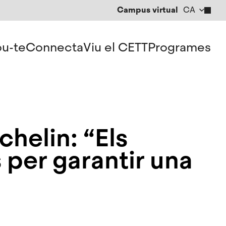
Campus virtual
CA
EN
ES
u-te
Connecta
Viu el CETT
Programes
chelin: “Els
 per garantir una