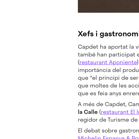
Xefs i gastronom
Capdet ha aportat la 
també han participat e
(
restaurant Aponiente
)
importància del produc
que “el principi de ser
que moltes de les acci
que es feia anys enrere
A més de Capdet, Cama
la Calle
(
restaurant El 
regidor de Turisme de
El debat sobre gastrono
Michelin Espanya & Po