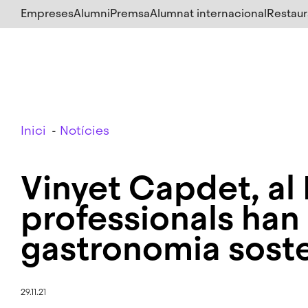
Salta
Empreses
Alumni
Premsa
Alumnat internacional
Restaur
al
contingut
principal
Breadcrumb
Inici
Notícies
Vinyet Capdet, al 
professionals han 
gastronomia sost
29.11.21