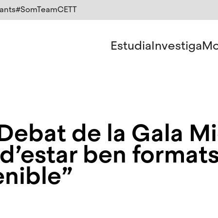
ants
#SomTeamCETT
Estudia
Investiga
Mo
Debat de la Gala Mi
d’estar ben formats
enible”