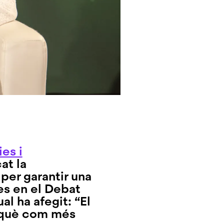
es i
at la
per garantir una
es en el Debat
al ha afegit: “El
rquè com més