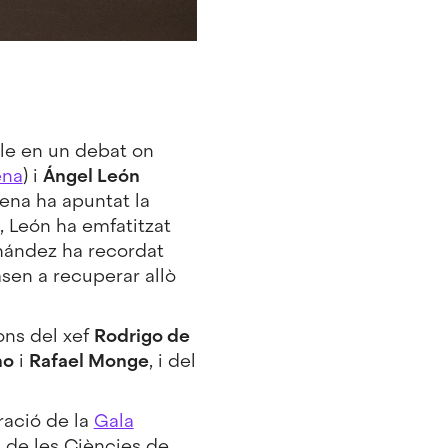
ble en un debat on
ena
) i
Ángel León
ena ha apuntat la
, León ha emfatitzat
ernández ha recordat
sen a recuperar allò
ons del xef
Rodrigo de
no
i
Rafael Monge
, i del
bració de la
Gala
u de les Ciències de