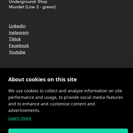
Underground: Stop
Mundet (Line 3 - green)
Linkedin
Instagram
Tiktok
Facebook
Youtube
2025 CETT. All rights reserved
Legal
About cookies on this site
advice
We use cookies to collect and analyse information on site
Privacy
policy
performance and usage, to provide social media features
and to enhance and customise content and
Cookies
advertisements.
Learn more
Complaint
channel
policy