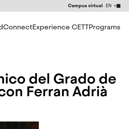
Campus virtual
EN
CA
ES
d
Connect
Experience CETT
Programs
mico del Grado de
con Ferran Adrià