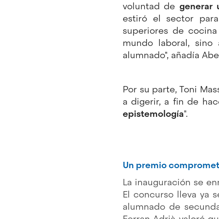
voluntad de
generar 
estiró el sector par
superiores de cocina
mundo laboral, sino 
alumnado", añadía Abel
Por su parte, Toni Ma
a digerir, a fin de h
epistemología
".
Un premio comprometido
La inauguración se e
El concurso lleva ya 
alumnado de secundar
Ferran Adrià valoró 