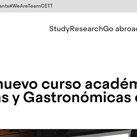
ants
#WeAreTeamCETT
Study
Research
Go abroa
 nuevo curso acadé
as y Gastronómicas 