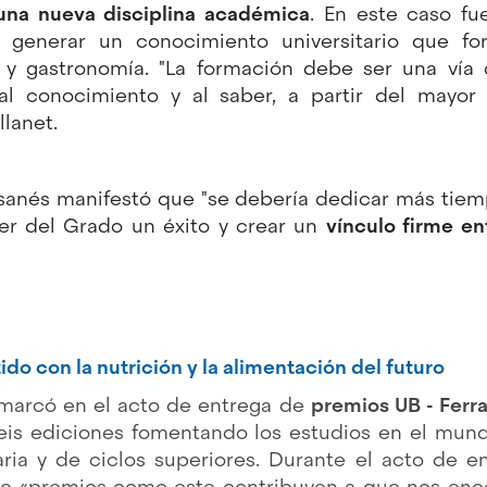
una nueva disciplina académica
. En este caso fu
a generar un conocimiento universitario que for
 y gastronomía. "La formación debe ser una vía 
al conocimiento y al saber, a partir del mayor a
lanet.
ssanés manifestó que "se debería dedicar más tiem
acer del Grado un éxito y crear un
vínculo firme en
 con la nutrición y la alimentación del futuro
nmarcó en el acto de entrega de
premios UB - Ferra
seis ediciones fomentando los estudios en el mund
ia y de ciclos superiores. Durante el acto de en
que «premios como este contribuyen a que nos en