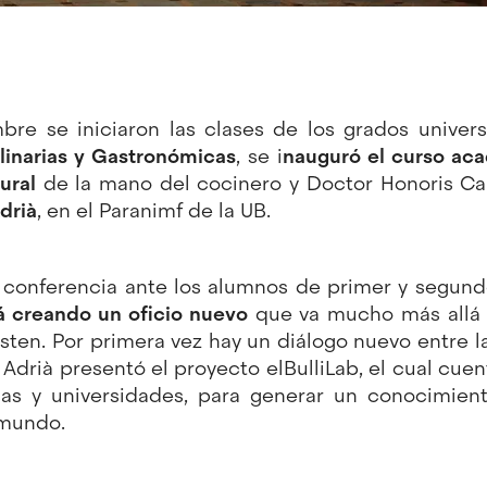
bre se iniciaron las clases de los grados universi
linarias y Gastronómicas
, se i
nauguró el curso ac
ural
de la mano del cocinero y Doctor Honoris Cau
drià
, en el Paranimf de la UB.
la conferencia ante los alumnos de primer y segund
á creando un oficio nuevo
que va mucho más allá d
sten. Por primera vez hay un diálogo nuevo entre 
". Adrià presentó el proyecto
elBulliLab
, el cual cue
as y universidades, para generar un conocimiento
 mundo.