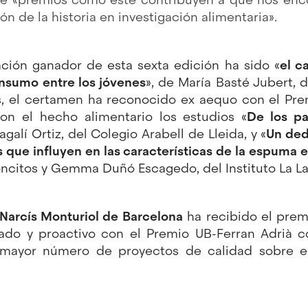
n de la historia en investigación alimentaria».
gación ganador de esta sexta edición ha sido «
el c
onsumo entre los jóvenes
», de María Basté Jubert, d
, el certamen ha reconocido ex aequo con el Prem
con el hecho alimentario los estudios «
De los pa
agalí Ortiz, del Colegio Arabell de Lleida, y «
Un ded
s que influyen en las características de la espuma e
citos y Gemma Duñó Escagedo, del Instituto La La
o Narcís Monturiol de Barcelona
ha recibido el prem
ado y proactivo con el Premio UB-Ferran Adrià co
 mayor número de proyectos de calidad sobre el