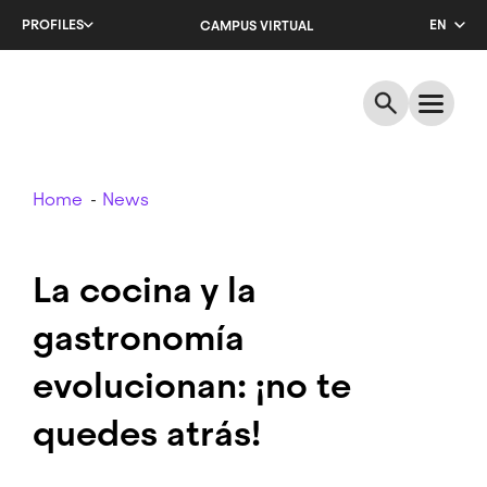
Skip
PROFILES
EN
CAMPUS VIRTUAL
to
main
CA
content
ES
Breadcrumb
Home
News
La cocina y la
gastronomía
evolucionan: ¡no te
quedes atrás!