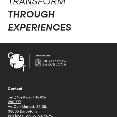
TRANSFORM
THROUGH
EXPERIENCES
Contact
cett@cett.cat
+34 934
280 777
Av. Can Marcet, 36-38,
08035 Barcelona
Bus lines: V21-27-60-73-76-