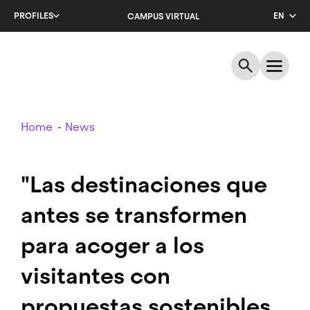
Skip
PROFILES
EN
CAMPUS VIRTUAL
to
main
CA
content
ES
Breadcrumb
Home
News
"Las destinaciones que
antes se transformen
para acoger a los
visitantes con
propuestas sostenibles