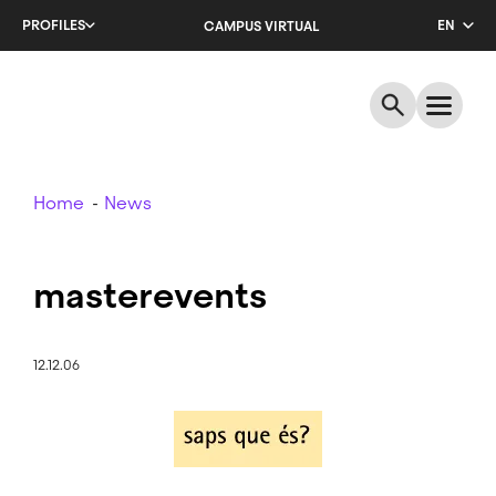
Skip
PROFILES
EN
CAMPUS VIRTUAL
to
main
CA
content
ES
Breadcrumb
Home
News
masterevents
12.12.06
Image