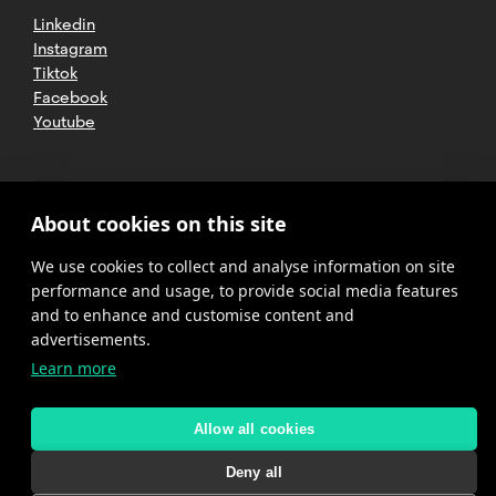
Linkedin
Instagram
Tiktok
Facebook
Youtube
2025 CETT. All rights reserved
Legal
About cookies on this site
advice
We use cookies to collect and analyse information on site
Privacy
policy
performance and usage, to provide social media features
and to enhance and customise content and
Cookies
advertisements.
Learn more
Complaint
channel
policy
Allow all cookies
Deny all