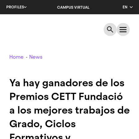
Skip
PROFILES
EN
CAMPUS VIRTUAL
to
main
CA
content
ES
Breadcrumb
Home
News
Ya hay ganadores de los
Premios CETT Fundació
a los mejores trabajos de
Grado, Ciclos
Formativos y