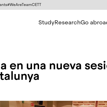
ants
#WeAreTeamCETT
Study
Research
Go abroa
a en una nueva sesió
talunya