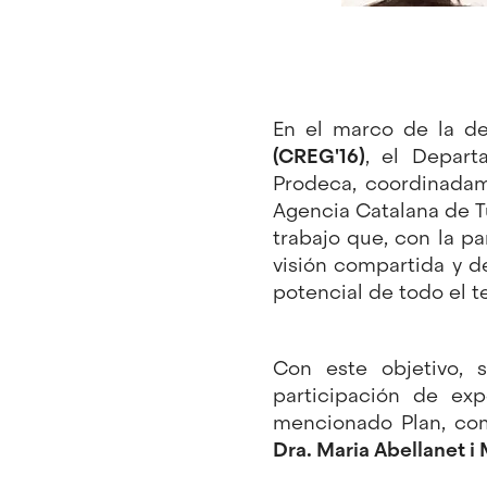
En el marco de la d
(CREG'16)
, el Depart
Prodeca, coordinada
Agencia Catalana de T
trabajo que, con la p
visión compartida y de
potencial de todo el t
Con este objetivo, 
participación de ex
mencionado Plan, com
Dra. Maria Abellanet i