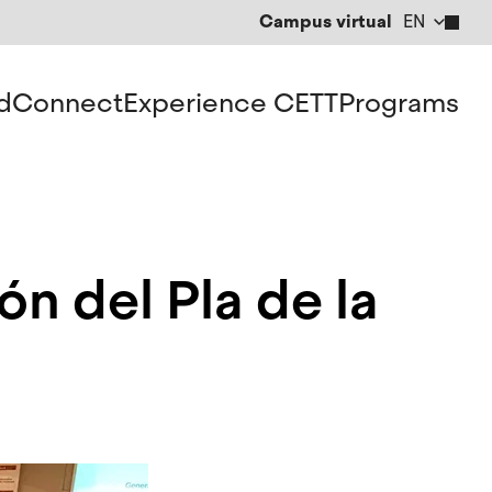
Campus virtual
EN
CA
ES
d
Connect
Experience CETT
Programs
n del Pla de la