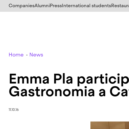
Skip
Companies
Alumni
Press
International students
Restaur
to
main
content
Breadcrumb
Home
News
Emma Pla particip
Gastronomia a Ca
11.10.16
Image