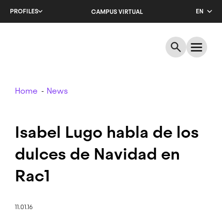
Skip
PROFILES
EN
CAMPUS VIRTUAL
to
main
CA
content
ES
Breadcrumb
Home
News
Isabel Lugo habla de los
dulces de Navidad en
Rac1
11.01.16