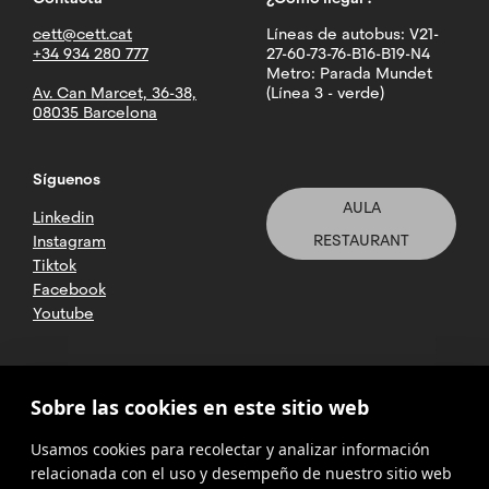
cett@cett.cat
Líneas de autobus: V21-
+34 934 280 777
27-60-73-76-B16-B19-N4
Metro: Parada Mundet
Av. Can Marcet, 36-38,
(Línea 3 - verde)
08035 Barcelona
Síguenos
AULA
Linkedin
RESTAURANT
Instagram
Tiktok
Facebook
Youtube
2025 CETT. Todos los derechos
Sobre las cookies en este sitio web
reservados
Usamos cookies para recolectar y analizar información
Aviso legal
relacionada con el uso y desempeño de nuestro sitio web