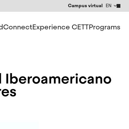
Campus virtual
EN
CA
ES
d
Connect
Experience CETT
Programs
al Iberoamericano
res