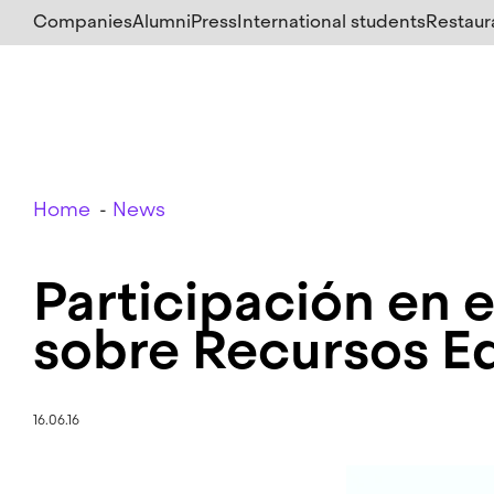
Skip
Companies
Alumni
Press
International students
Restaur
to
main
content
Breadcrumb
Home
News
Participación en e
sobre Recursos E
16.06.16
Image