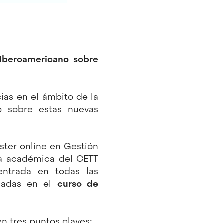
l Iberoamericano sobre
cias en el ámbito de la
o sobre estas nuevas
áster online en Gestión
ra académica del CETT
entrada en todas las
lladas en el
curso de
n tres puntos claves: