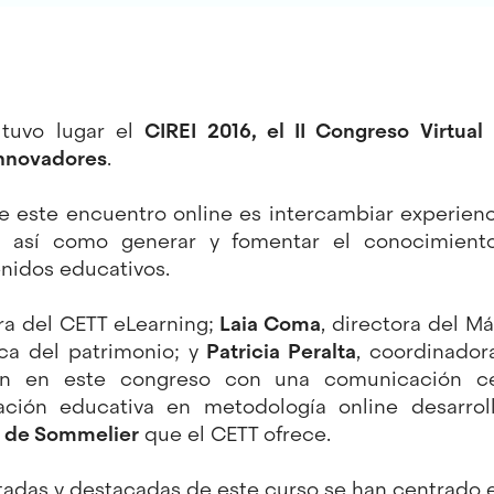
 tuvo lugar el
CIREI 2016, el II Congreso Virtua
Innovadores
.
de este encuentro online es intercambiar experien
a, así como generar y fomentar el conocimient
nidos educativos.
ora del CETT eLearning;
Laia Coma
, directora del M
ica del patrimonio; y
Patricia Peralta
, coordinado
ron en este congreso con una comunicación c
ación educativa en metodología online desarro
ia de Sommelier
que el CETT ofrece.
tadas y destacadas de este curso se han centrado e