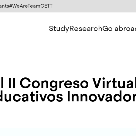
ants
#WeAreTeamCETT
Study
Research
Go abroa
l II Congreso Virtu
ducativos Innovado