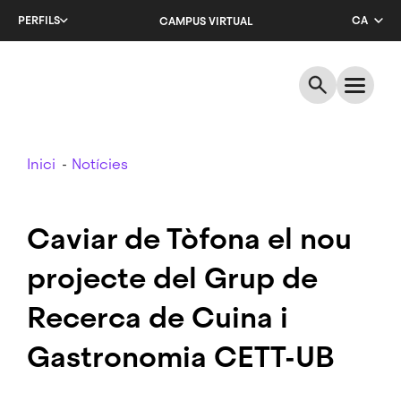
Salta
PERFILS
CA
CAMPUS VIRTUAL
al
contingut
EN
principal
ES
Breadcrumb
Inici
Notícies
Caviar de Tòfona el nou
projecte del Grup de
Recerca de Cuina i
Gastronomia CETT-UB