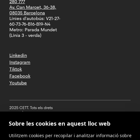
280 777
Av. Can Marcet, 36-38,
08035 Barcelona
Línies d'autobús: V21-27-
60-73-76-B16-B19-N4
Metro: Parada Mundet
(Línia 3 - verda)
Linkedin
Instagram
Tiktok
Facebook
Youtube
2025 CETT. Tots els drets
reservats
Sobre les cookies en aquest lloc web
Avís legal
Utilitzem cookies per recopilar i analitzar informació sobre
Política de