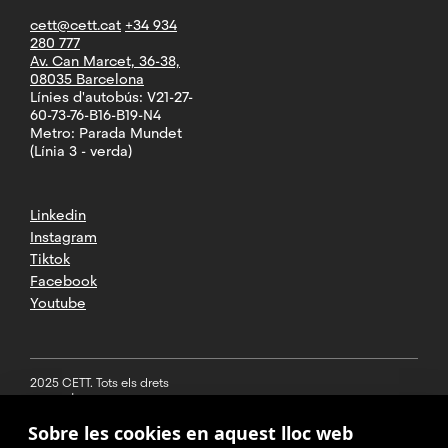
cett@cett.cat
+34 934
280 777
Av. Can Marcet, 36-38,
08035 Barcelona
Línies d'autobús: V21-27-
60-73-76-B16-B19-N4
Metro: Parada Mundet
(Línia 3 - verda)
Linkedin
Instagram
Tiktok
Facebook
Youtube
2025 CETT. Tots els drets
reservats
Sobre les cookies en aquest lloc web
Avís legal