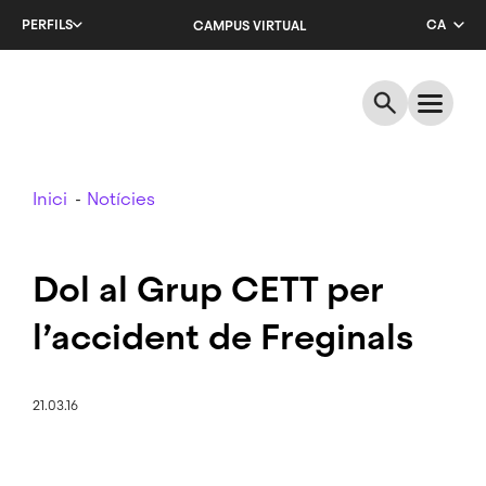
Salta
PERFILS
CA
CAMPUS VIRTUAL
al
contingut
EN
principal
ES
Breadcrumb
Inici
Notícies
Dol al Grup CETT per
l’accident de Freginals
21.03.16
Imatge