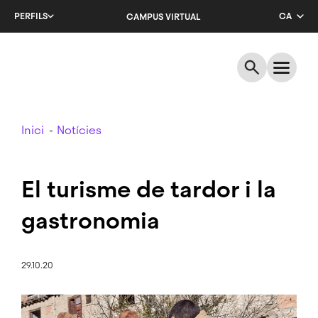
Salta
PERFILS
CA
CAMPUS VIRTUAL
al
contingut
EN
principal
ES
Breadcrumb
Inici
Notícies
El turisme de tardor i la
gastronomia
29.10.20
Imatge