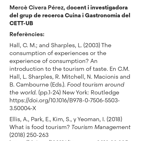
Mercè Civera Pérez, d
ocent i investigadora
del grup de recerca Cuina i Gastronomia del
CETT-UB
Referències:
Hall, C. M.; and Sharples, L. (2003) The
consumption of experiences or the
experience of consumption? An
introduction to the tourism of taste. En C.M.
Hall, L. Sharples, R. Mitchell, N. Macionis and
B. Cambourne (Eds.).
Food tourism around
the world.
(pp.1-24) New York: Routledge
https://doi.org/10.1016/B978-0-7506-5503-
3.50004-X
Ellis, A., Park, E., Kim, S., y Yeoman, I. (2018)
What is food tourism?
Tourism Management
(2018) 250-263