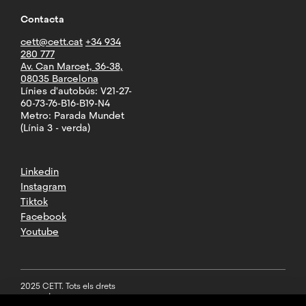
Contacta
cett@cett.cat
+34 934
280 777
Av. Can Marcet, 36-38,
08035 Barcelona
Línies d'autobús: V21-27-
60-73-76-B16-B19-N4
Metro: Parada Mundet
(Línia 3 - verda)
Linkedin
Instagram
Tiktok
Facebook
Youtube
2025 CETT. Tots els drets
reservats