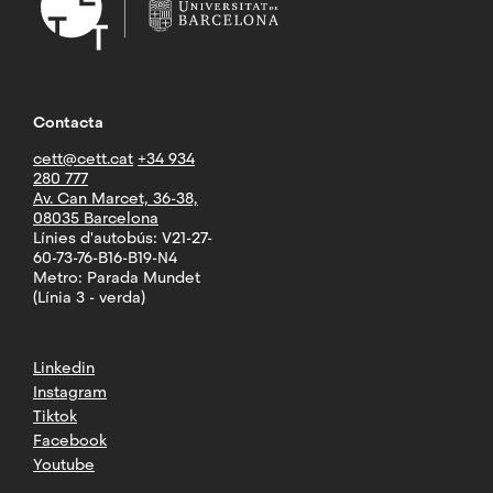
Contacta
cett@cett.cat
+34 934
280 777
Av. Can Marcet, 36-38,
08035 Barcelona
Línies d'autobús: V21-27-
60-73-76-B16-B19-N4
Metro: Parada Mundet
(Línia 3 - verda)
Linkedin
Instagram
Tiktok
Facebook
Youtube