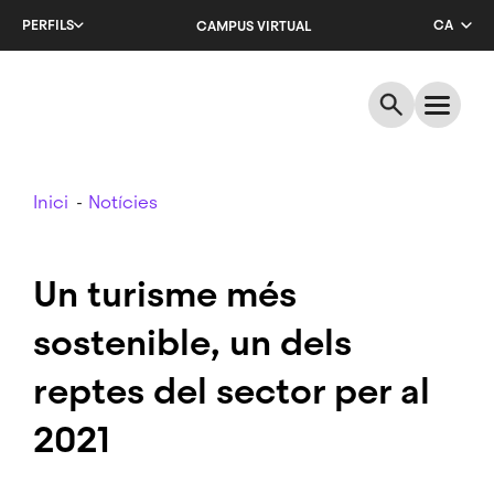
Salta
PERFILS
CA
CAMPUS VIRTUAL
al
contingut
EN
principal
ES
Breadcrumb
Inici
Notícies
Un turisme més
sostenible, un dels
reptes del sector per al
2021