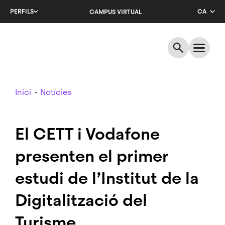
Salta
PERFILS
CA
CAMPUS VIRTUAL
al
contingut
EN
principal
ES
Breadcrumb
Inici
Notícies
El CETT i Vodafone
presenten el primer
estudi de l’Institut de la
Digitalització del
Turisme