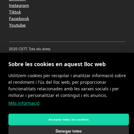
Instagram
Tiktok
Facebook
Youtube
2025 CETT. Tots els drets
reservats
Sobre les cookies en aquest lloc web
Avís legal
Utilitzem cookies per recopilar i analitzar informació sobre
Política de
privacitat
el rendiment i l’ús del lloc web, per proporcionar
funcionalitats relacionades amb les xarxes socials i per
Cookies
millorar i personalitzar el contingut i els anuncis.
Més informació
Política del
canal de
denúncies
Acceptar totes les cookies
Denegar totes