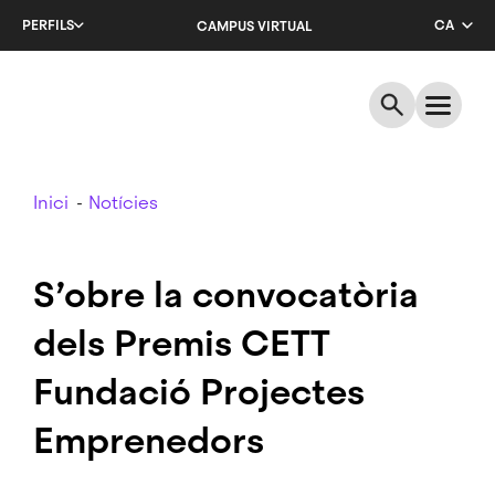
Salta
PERFILS
CA
CAMPUS VIRTUAL
al
contingut
EN
principal
ES
Breadcrumb
Inici
Notícies
S’obre la convocatòria
dels Premis CETT
Fundació Projectes
Emprenedors