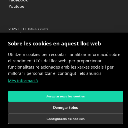
Youtube
2025 CETT. Tots els drets
reservats
Sobre les cookies en aquest lloc web
Avís legal
Utilitzem cookies per recopilar i analitzar informació sobre
Política de
privacitat
el rendiment i l’ús del lloc web, per proporcionar
funcionalitats relacionades amb les xarxes socials i per
Cookies
millorar i personalitzar el contingut i els anuncis.
Més informació
Política del
canal de
denúncies
Acceptar totes les cookies
Denegar totes
Configuració de cookies