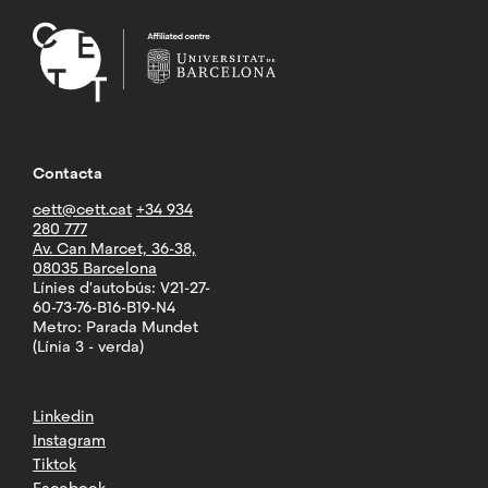
Contacta
cett@cett.cat
+34 934
280 777
Av. Can Marcet, 36-38,
08035 Barcelona
Línies d'autobús: V21-27-
60-73-76-B16-B19-N4
Metro: Parada Mundet
(Línia 3 - verda)
Linkedin
Instagram
Tiktok
Facebook