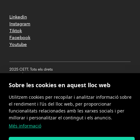
Linkedin
Instagram
Tiktok
Facebook
Youtube
2025 CETT. Tots els drets
reservats
Sobre les cookies en aquest lloc web
Avís legal
Utilitzem cookies per recopilar i analitzar informació sobre
Política de
privacitat
el rendiment i l’ús del lloc web, per proporcionar
funcionalitats relacionades amb les xarxes socials i per
Cookies
millorar i personalitzar el contingut i els anuncis.
Més informació
Política del
canal de
denúncies