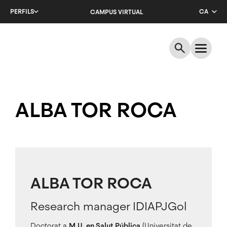
Salta
PERFILS
CA
CAMPUS VIRTUAL
al
contingut
EN
principal
ES
ALBA TOR ROCA
ALBA TOR ROCA
Research manager IDIAPJGol
Doctorat a
M.U. en Salut Pública
(Universitat de