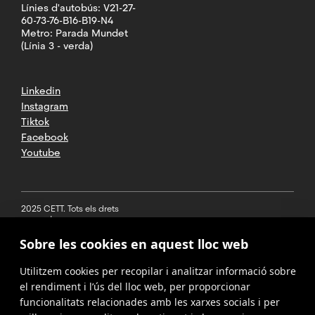
Línies d'autobús: V21-27-
60-73-76-B16-B19-N4
Metro: Parada Mundet
(Línia 3 - verda)
Linkedin
Instagram
Tiktok
Facebook
Youtube
2025 CETT. Tots els drets
reservats
Sobre les cookies en aquest lloc web
Avís legal
Utilitzem cookies per recopilar i analitzar informació sobre
Política de
privacitat
el rendiment i l’ús del lloc web, per proporcionar
funcionalitats relacionades amb les xarxes socials i per
Cookies