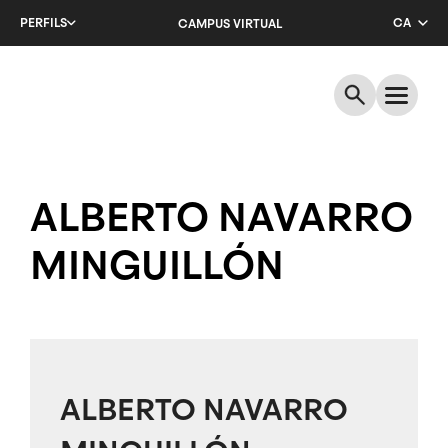
Salta
PERFILS
CA
CAMPUS VIRTUAL
al
contingut
EN
principal
ES
ALBERTO NAVARRO
MINGUILLÓN
ALBERTO NAVARRO