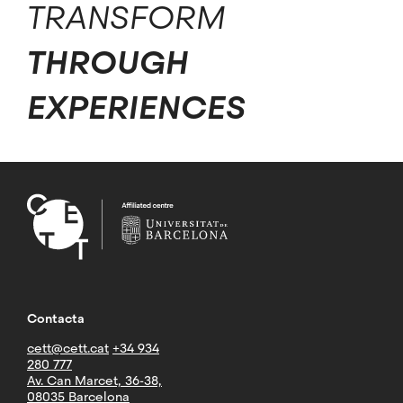
TRANSFORM
THROUGH
EXPERIENCES
Contacta
cett@cett.cat
+34 934
280 777
Av. Can Marcet, 36-38,
08035 Barcelona