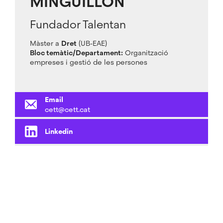
MINGUILLÓN
Fundador Talentan
Màster a
Dret
(UB-EAE)
Bloc temàtic/Departament:
Organització
empreses i gestió de les persones
Email
cett@cett.cat
Linkedin