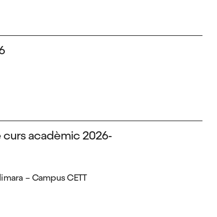
6
è curs acadèmic 2026-
 Alimara – Campus CETT