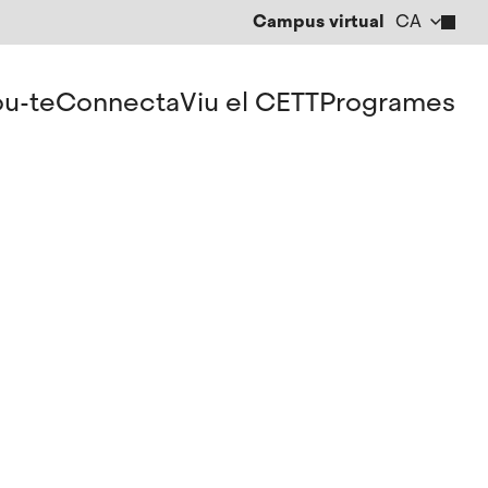
Campus virtual
CA
EN
ES
u-te
Connecta
Viu el CETT
Programes