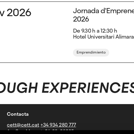
v 2026
Jornada d'Emprene
2026
De 9.30 h a 12:30 h
Hotel Universitari Alimara
Emprendimiento
OUGH EXPERIENCE
Contacta
cett@cett.cat
+34 934 280 777
Av. Can Marcet, 36-38, 08035