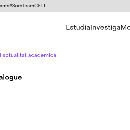
ants
#SomTeamCETT
Estudia
Investiga
Mo
i actualitat acadèmica
ialogue