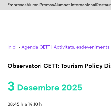
Salta
Empreses
Alumni
Premsa
Alumnat internacional
Restaur
al
contingut
principal
Breadcrumb
Inici
Agenda CETT | Activitats, esdeveniments 
Observatori CETT: Tourism Policy D
3
Desembre 2025
08:45 h a 14:10 h