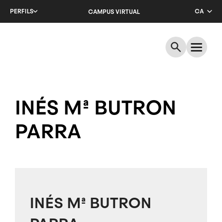
Salta
PERFILS
CA
CAMPUS VIRTUAL
al
contingut
EN
principal
ES
INÉS Mª BUTRON
PARRA
INÉS Mª BUTRON