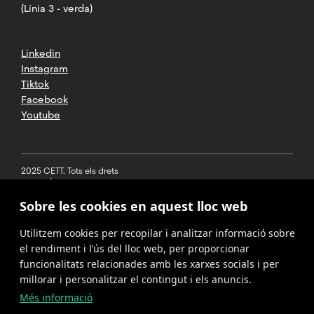
(Línia 3 - verda)
Linkedin
Instagram
Tiktok
Facebook
Youtube
2025 CETT. Tots els drets
reservats
Sobre les cookies en aquest lloc web
Avís legal
Utilitzem cookies per recopilar i analitzar informació sobre
Política de
privacitat
el rendiment i l’ús del lloc web, per proporcionar
funcionalitats relacionades amb les xarxes socials i per
Cookies
millorar i personalitzar el contingut i els anuncis.
Més informació
Política del
canal de