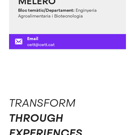
MELERO
Bloc temàtic/Departament:
Enginyeria
Agroalimentaria i Biotecnologia
Email
cett@cett.cat
TRANSFORM
THROUGH
EXPERIENCES