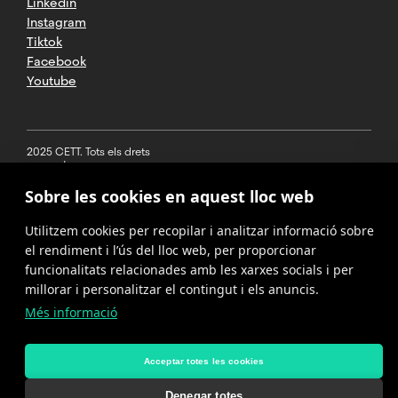
Linkedin
Instagram
Tiktok
Facebook
Youtube
2025 CETT. Tots els drets
reservats
Sobre les cookies en aquest lloc web
Avís legal
Utilitzem cookies per recopilar i analitzar informació sobre
Política de
privacitat
el rendiment i l’ús del lloc web, per proporcionar
funcionalitats relacionades amb les xarxes socials i per
Cookies
millorar i personalitzar el contingut i els anuncis.
Més informació
Política del
canal de
denúncies
Acceptar totes les cookies
Denegar totes