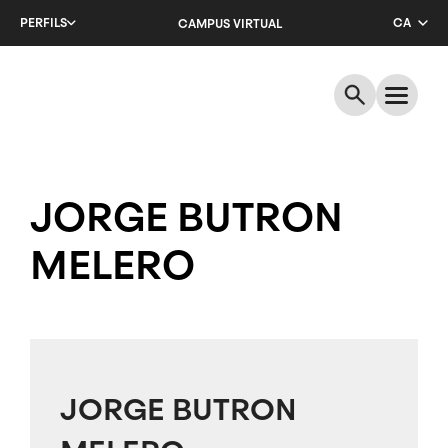
Salta
PERFILS
CA
CAMPUS VIRTUAL
al
contingut
EN
principal
ES
JORGE BUTRON
MELERO
JORGE BUTRON