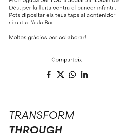
Promoguda per l'Obra Social Sant Joan de
Déu, per la lluita contra el càncer infantil.
Pots dipositar els teus taps al contenidor
situat a l'Aula Bar.
Moltes gràcies per col·aborar!
Comparteix
Facebook
Twitter
WhatsApp
LinkedIn
TRANSFORM
THROUGH