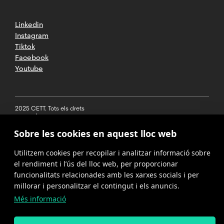
Linkedin
Instagram
Tiktok
Facebook
Youtube
2025 CETT. Tots els drets
reservats
Sobre les cookies en aquest lloc web
Avís legal
Utilitzem cookies per recopilar i analitzar informació sobre
Política de
privacitat
el rendiment i l’ús del lloc web, per proporcionar
funcionalitats relacionades amb les xarxes socials i per
Cookies
millorar i personalitzar el contingut i els anuncis.
Més informació
Política del
canal de
denúncies