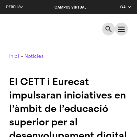
Salta
PERFILS
CA
CAMPUS VIRTUAL
al
contingut
EN
principal
ES
Breadcrumb
Inici
Notícies
El CETT i Eurecat
impulsaran iniciatives en
l’àmbit de l’educació
superior per al
desenvolupament digital