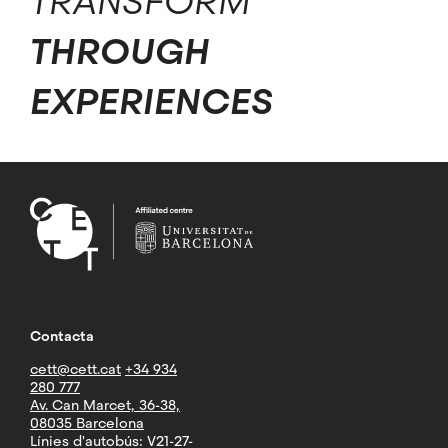
TRANSFORM
THROUGH
EXPERIENCES
Contacta
cett@cett.cat
+34 934
280 777
Av. Can Marcet, 36-38,
08035 Barcelona
Línies d'autobús: V21-27-