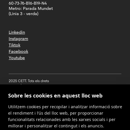
60-73-76-B16-B19-N4
Metro: Parada Mundet
(Línia 3 - verda)
Linkedin
Instagram
Tiktok
Facebook
Youtube
2025 CETT. Tots els drets
reservats
Sobre les cookies en aquest lloc web
Avís legal
Utilitzem cookies per recopilar i analitzar informació sobre
Política de
privacitat
el rendiment i l’ús del lloc web, per proporcionar
funcionalitats relacionades amb les xarxes socials i per
Cookies
millorar i personalitzar el contingut i els anuncis.