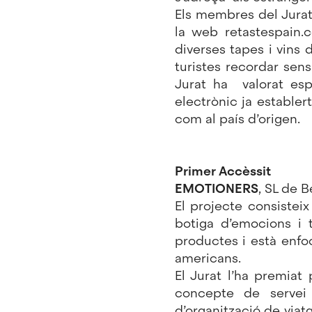
Els membres del Jurat 
la web retastespain.
diverses tapes i vins
turistes recordar sen
Jurat ha valorat esp
electrònic ja establert
com al país d’origen.
Primer Accèssit
EMOTIONERS
, SL de 
El projecte consistei
botiga d’emocions i t
productes i està enfoc
americans.
El Jurat l’ha premiat
concepte de servei 
d’organització de viat