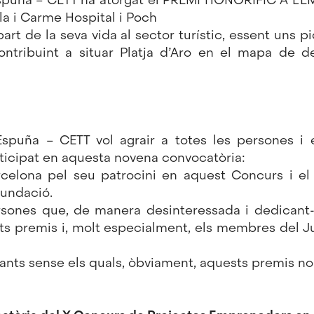
a i Carme Hospital i Poch
t de la seva vida al sector turístic, essent uns p
contribuint a situar Platja d’Aro en el mapa de d
spuña – CETT vol agrair a totes les persones i e
ticipat en aquesta novena convocatòria:
rcelona pel seu patrocini en aquest Concurs i el
 Fundació.
sones que, de manera desinteressada i dedicant-
s premis i, molt especialment, els membres del Ju
ipants sense els quals, òbviament, aquests premis no