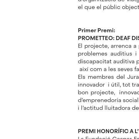
el que el públic object
Primer Premi:
PROMETTEO: DEAF DI
El projecte, arrenca a
problemes auditius i
discapacitat auditiva pe
així com a les seves fa
Els membres del Jur
innovador i útil, tot t
bon projecte, innovado
d’emprenedoria social. 
i l’actitud lluitadora 
PREMI HONORÍFIC A 
La Fundació Gaspar E