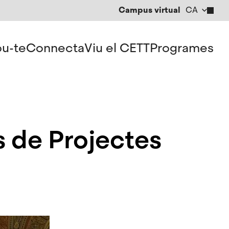
Campus virtual
CA
EN
ES
u-te
Connecta
Viu el CETT
Programes
s de Projectes