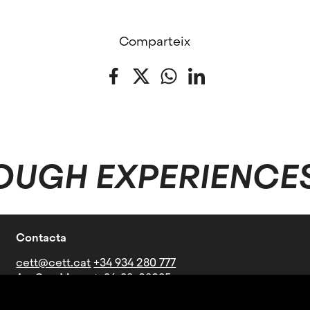
Comparteix
Facebook
Twitter
WhatsApp
LinkedIn
OUGH EXPERIENCE
Contacta
cett@cett.cat
+34 934 280 777
Av. Can Marcet, 36-38, 08035
Barcelona
Línies d'autobús: V21-27-60-73-