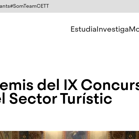
ants
#SomTeamCETT
Estudia
Investiga
Mo
remis del IX Concur
 Sector Turístic