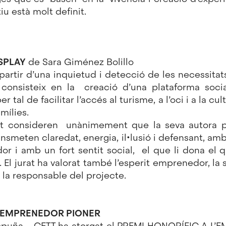
iu està molt definit.
SPLAY
de Sara Giménez Bolillo
 partir d’una inquietud i detecció de les necessit
 consisteix en la creació d’una plataforma soci
r tal de facilitar l’accés al turisme, a l’oci i a la cu
mílies.
at consideren unànimement que la seva autora 
ransmeten claredat, energia, il•lusió i defensant, amb
r i amb un fort sentit social, el que li dona el q
El jurat ha valorat també l’esperit emprenedor, la s
de la responsable del projecte.
L’EMPRENEDOR PIONER
spuña – CETT ha atorgat el PREMI HONORÍFIC A L