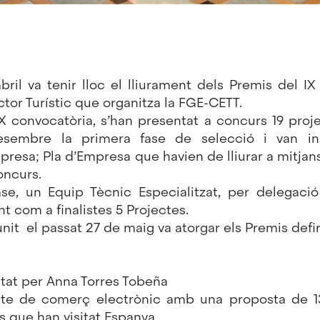
bril va tenir lloc el lliurament dels Premis del 
or Turístic que organitza la FGE-CETT.
X convocatòria, s’han presentat a concurs 19 proje
esembre la primera fase de selecció i van ini
resa; Pla d’Empresa que havien de lliurar a mitjans 
oncurs.
e, un Equip Tècnic Especialitzat, per delegació
t com a finalistes 5 Projectes.
eunit el passat 27 de maig va atorgar els Premis defin
tat per Anna Torres Tobeña
cte de comerç electrònic amb una proposta de 
s que han visitat Espanya.