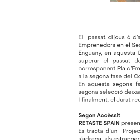
El passat dijous 6 d’a
Emprenedors en el Sect
Enguany, en aquesta I
superar el passat d
corresponent Pla d’Emp
a la segona fase del C
En aquesta segona fas
segona selecció deixan
I finalment, el Jurat r
Segon Accèssit
RETASTE SPAIN
presen
Es tracta d’un Proje
s’adreça als estranger