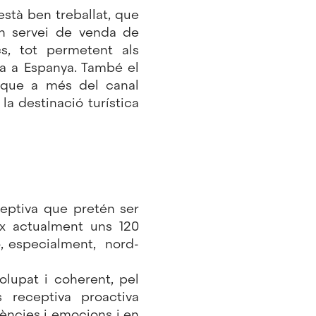
està ben treballat, que
un servei de venda de
ics, tot permetent als
da a Espanya. També el
a que a més del canal
 la destinació turística
ceptiva que pretén ser
eix actualment uns 120
rò, especialment, nord-
olupat i coherent, pel
 receptiva proactiva
iències i emocions i en