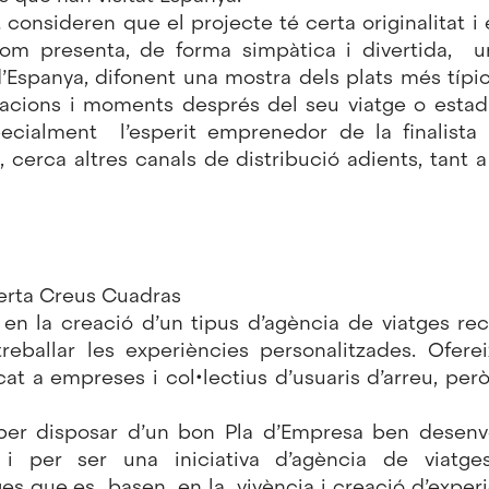
consideren que el projecte té certa originalitat i 
com presenta, de forma simpàtica i divertida, 
 d’Espanya, difonent una mostra dels plats més típ
sacions i moments després del seu viatge o esta
ecialment l’esperit emprenedor de la finalist
, cerca altres canals de distribució adients, tant a
Berta Creus Cuadras
x en la creació d’un tipus d’agència de viatges re
reballar les experiències personalitzades. Ofer
at a empreses i col•lectius d’usuaris d’arreu, pe
 per disposar d’un bon Pla d’Empresa ben desenv
i per ser una iniciativa d’agència de viatges
ges que es basen en la vivència i creació d’exper