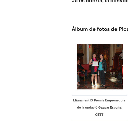
Ja és oberta, la convo
Álbum de fotos de Pic
Lliurament IX Premis Emprenedors
de la undació Gaspar Espuña
CETT