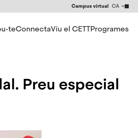
Campus virtual
CA
EN
ES
u-te
Connecta
Viu el CETT
Programes
al. Preu especial