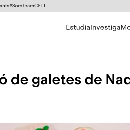
ants
#SomTeamCETT
Estudia
Investiga
Mo
ó de galetes de Nad