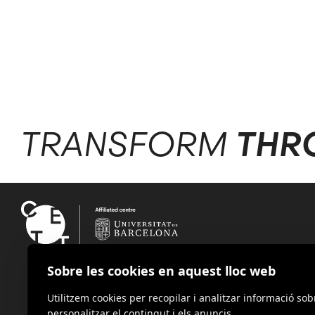
TRANSFORM
THR
Sobre les cookies en aquest lloc web
Utilitzem cookies per recopilar i analitzar informació sob
personalitzar el contingut i els anuncis.