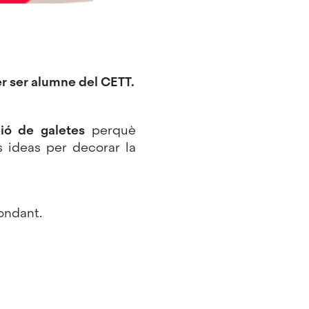
er ser alumne del CETT.
ció de galetes
perquè
s ideas per decorar la
fondant.