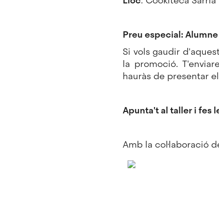
Lloc
:
Cookiteca Sarrià
Preu especial: Alumne
Si vols gaudir d'aque
la promoció. T'enviar
hauràs de presentar el
Apunta't al taller i fes
Amb la col·laboració d