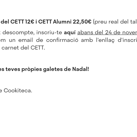
 del CETT 12€ i CETT Alumni 22,50€
(preu real del tal
st descompte, inscriu-te
aquí
abans del 24 de nov
em un email de confirmació amb l'enllaç d'inscrip
 carnet del CETT.
 les teves pròpies galetes de Nadal!
e Cookiteca.