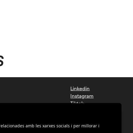
S
Linkedin
Instagram
Tiktok
Facebook
Youtube
relacionades amb les xarxes socials i per millorar i