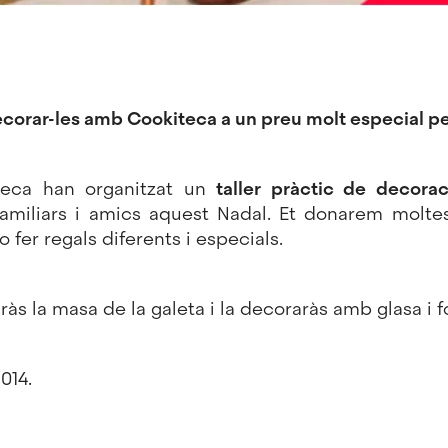
decorar-les amb Cookiteca a un preu molt especial p
teca
han organitzat un
taller pràctic de decora
familiars i amics aquest Nadal. Et donarem molte
o fer regals diferents i especials.
ràs la masa de la galeta i la decoraràs amb glasa i 
014.