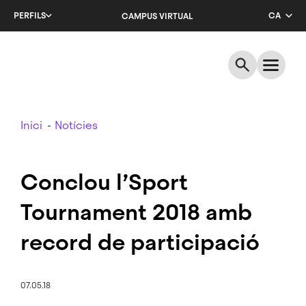
Salta
PERFILS
CA
CAMPUS VIRTUAL
al
contingut
EN
principal
ES
Breadcrumb
Inici
Notícies
Conclou l’Sport
Tournament 2018 amb
record de participació
07.05.18