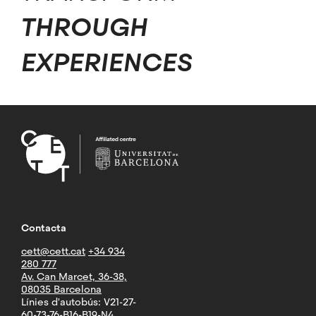
THROUGH
EXPERIENCES
Contacta
cett@cett.cat
+34 934
280 777
Av. Can Marcet, 36-38,
08035 Barcelona
Línies d'autobús: V21-27-
60-73-76-B16-B19-N4