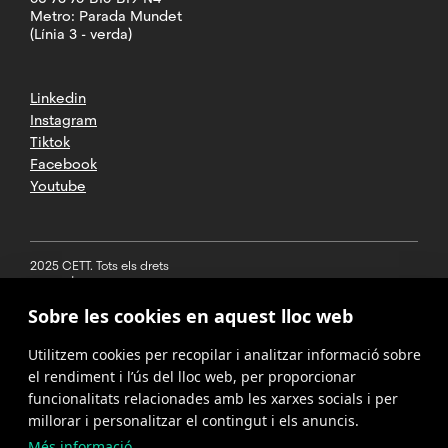
Metro: Parada Mundet
(Línia 3 - verda)
Linkedin
Instagram
Tiktok
Facebook
Youtube
2025 CETT. Tots els drets
reservats
Sobre les cookies en aquest lloc web
Avís legal
Utilitzem cookies per recopilar i analitzar informació sobre
Política de
privacitat
el rendiment i l’ús del lloc web, per proporcionar
funcionalitats relacionades amb les xarxes socials i per
Cookies
millorar i personalitzar el contingut i els anuncis.
Més informació
Política del